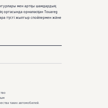
контурлары мен артқы шамдардың
нің ортасында орналасқан Touareg
қара түсті жылтыр спойлермен және
ство
ным
чества таких автомобилей.