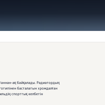
рағаннан-ақ байқалады. Радиатордың
готипінен басталатын хромдалған
ильдің спорттық келбетін