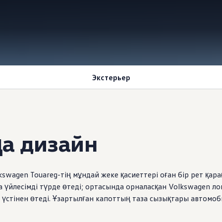
Экстерьер
а дизайн
kswagen
Touareg-тің мұндай жеке қасиеттері оған бір рет қа
 үйлесімді түрде өтеді; ортасында орналасқан
Volkswagen
ло
стінен өтеді. Ұзартылған капоттың таза сызықтары автомоб