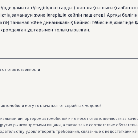
і түрде дамыта түседі: қанаттардың жан-жақты пысықталған 
ктің заманауи және ілгерішіл кейпін паш етеді. Артқы бөлігі
іктің танымал және динамикалық бейнесі төбесінің жиегінде 
 хромдалған ұштарымен толықтырылған.
з от ответственности
автомобили могут отличаться от серийных моделей.
иальным импортером автомобилей и не несет ответственности за каче
ругих рынков третьими лицами, а также за их соответствие обязатель
нодательству удовлетворять требования, связанные с недостатками ка