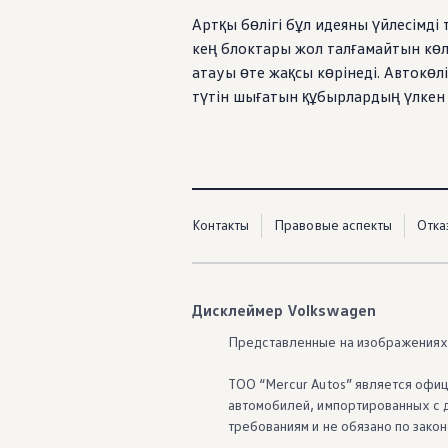
Артқы бөлігі бұл идеяны үйлесімд
кең блоктары жол талғамайтын көлі
атауы өте жақсы көрінеді. Автокөл
түтін шығатын құбырлардың үлкен
Контакты
Правовые аспекты
Отка
Дисклеймер Volkswagen
Представленные на изображениях 
ТОО “Mercur Autos” является офиц
автомобилей, импортированных с д
требованиям и не обязано по зако