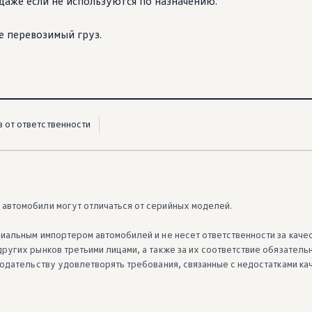
 даже если не используются по назначению.
е перевозимый груз.
з от ответственности
автомобили могут отличаться от серийных моделей.
иальным импортером автомобилей и не несет ответственности за каче
ругих рынков третьими лицами, а также за их соответствие обязатель
нодательству удовлетворять требования, связанные с недостатками ка