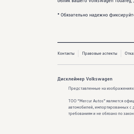
облик вашего
Volkswagen
Touareg,
* Обязательно надежно фиксируйт
Контакты
Правовые аспекты
Отка
Дисклеймер Volkswagen
Представленные на изображениях 
ТОО “Mercur Autos” является офиц
автомобилей, импортированных с д
требованиям и не обязано по зако