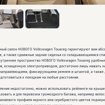
3
, 3 из 3
рный салон НОВОГО
Volkswagen
Touareg гарантируют вам абс
е, а также сдвижные задние сиденья со складывающимися сп
внутреннее пространство НОВОГО
Volkswagen
Touareg удобны
я, оснащенную электроприводом, достаточно лишь нажать на
 направляющими, фиксирующими ремнем и штангой, а также
дготовиться к поездкам на любые расстояния.
ления недостаточно, можно использовать рейлинги на крыше
зовать и для перевозки громоздкого багажа, например велос
иниевого профиля черного или серебристого цветов подче