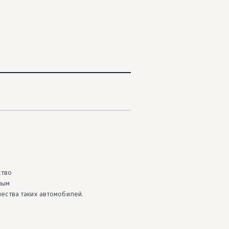
ство
ным
чества таких автомобилей.