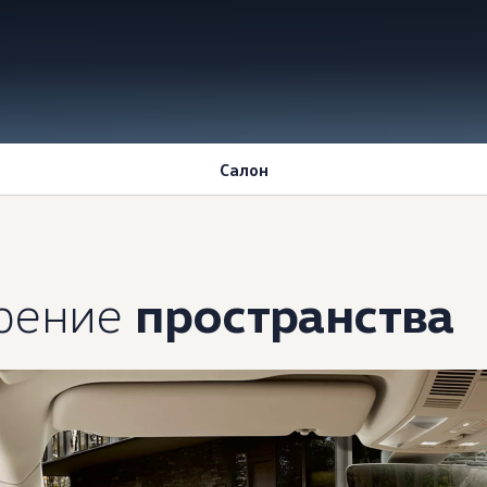
Салон
рение
пространства