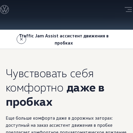
Модельный ряд Volkswagen
Сервис
Обслуживание и ремонт
Запись на сервис
Перейти
Перейти к
Официальный сервис Volkswagen
основному
вниз
Гарантия производителя
Traffic Jam Assist ассистент движения в
содержанию
страницы
Кузовной ремонт
пробках
Карта дилеров
Новости
Как стать дилером
Чувствовать себя
комфортно
даже в
пробках
Еще больше комфорта даже в дорожных заторах:
доступный на заказ ассистент движения в пробке
предлагает комфортное полуавтоматическое вождение