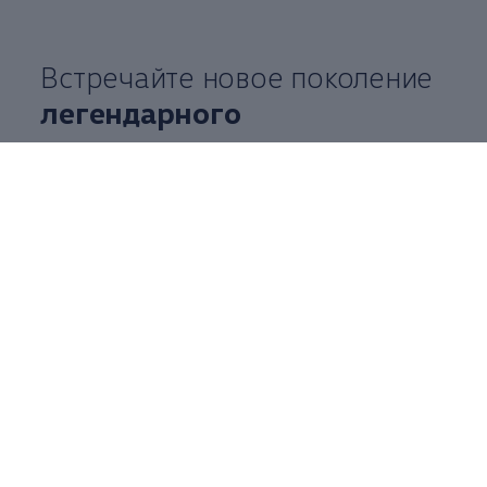
Встречайте новое поколение
легендарного
внедорожника
Увидев его хотя бы раз, вы не сможете его
перепутать ни с кем. Уверенные, чистые линии
Volkswagen
Touareg обеспечивают ему
стопроцентную узнаваемость.
Многочисленные инновационные элементы
оснащения, такие как, например, активная
электромеханическая система компенсации
кренов, светодиодные матричные фары IQ.
Light и цифровая приборная панель Innovision
Cockpit, заботятся не только о вашей