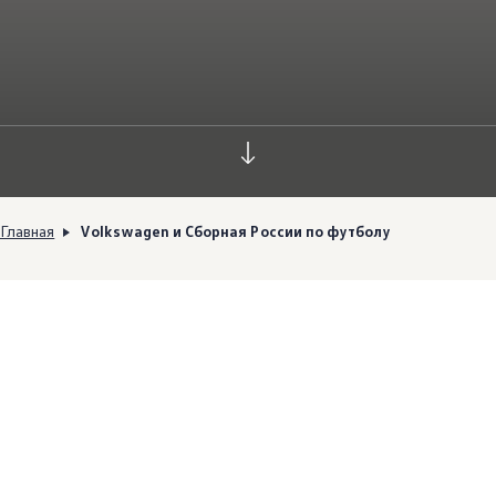
Главная
Volkswagen и Сборная России по футболу
Томас Мильц
,
глава марки
Volkswagen
Легковые автомобили
в России, отмечает:
«Во всем мире
Volkswagen
поддерживает
футбол, и наша стратегия в России – «Болеем
за болельщиков» – наверняка придется по