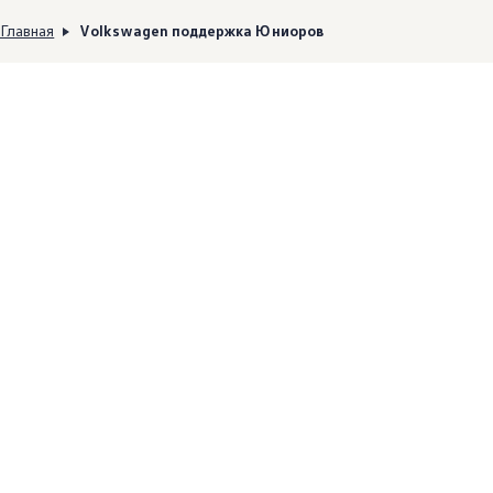
Главная
Volkswagen поддержка Юниоров
Volkswagen
Junior
Masters
--:--
Remaining time, --:--
Volkswagen
Junior Masters
– это международный
юношеский турнир по футболу, который